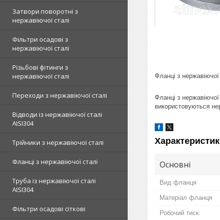
Затвори поворотні з
нержавіючої сталі
Фільтри осадові з
нержавіючої сталі
Різьбові фітинги з
нержавіючої сталі
Фланці з нержавіючої
Переходи з нержавіючої сталі
Фланці з нержавіючої
використовуються нер
Відводи із нержавіючої сталі
AISI304
Характеристик
Трійники з нержавіючої сталі
Фланці з нержавіючої сталі
Основні
Труба із нержавіючої сталі
Вид фланця
AISI304
Матеріал фланця
Фільтри осадові сіткові
Робочий тиск