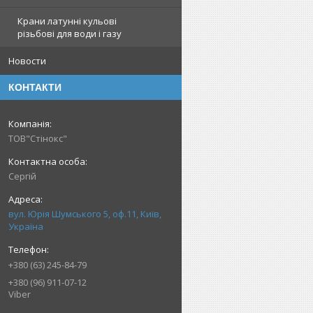
Крани латунні кульові
різьбові для води і газу
Новости
КОНТАКТИ
ТОВ"Стінокс"
Сергій
вул. Юрія Шумського 5, оф.11, Київ,
Україна
+380 (63) 245-84-79
+380 (96) 911-07-12
Viber