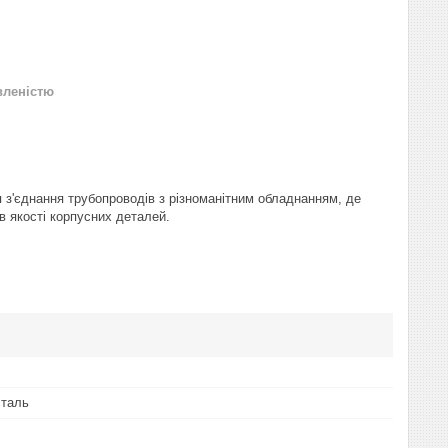
вленістю
 з'єднання трубопроводів з різноманітним обладнанням, де
в якості корпусних деталей.
сталь