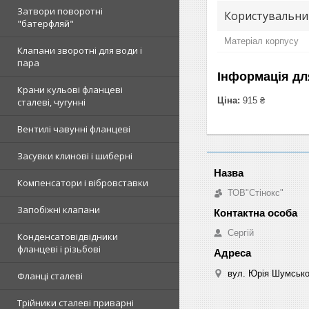
Затвори поворотні
Користувальни
"батерфляй"
Матеріал корпусу
Клапани зворотні для води і
пара
Інформація дл
Крани кульові фланцеві
Ціна:
915 ₴
сталеві, чугунні
Вентилі чавунні фланцеві
Засувки клинові і шиберні
Компенсатори і вібровставки
ТОВ"Стінокс"
Запобіжні клапани
Сергій
Конденсатовідвідники
фланцеві і різьбові
вул. Юрія Шумськог
Фланці сталеві
Трійники сталеві приварні