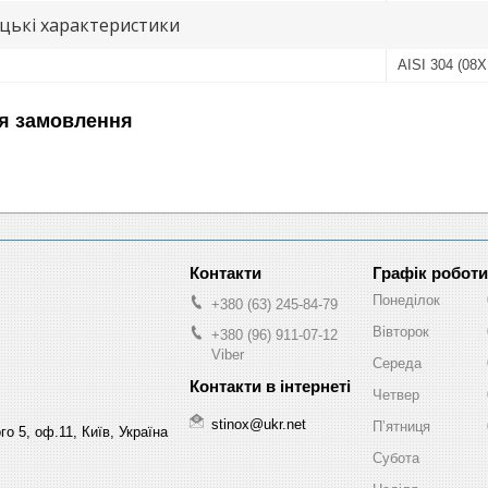
цькі характеристики
AISI 304 (08
я замовлення
Графік роботи
Понеділок
+380 (63) 245-84-79
Вівторок
+380 (96) 911-07-12
Viber
Середа
Четвер
stinox@ukr.net
Пʼятниця
о 5, оф.11, Київ, Україна
Субота