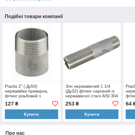
Подібні товари компанії
Різьба 2" ( Ду50)
Згін нержавіючий 1 1/4
Різь
нержавійка приварна,
(Ду32) фітинг нарізний із
нерж
фітинг різьбовий з
нержавіючої сталі AISI 304
фіти
нержавїючої сталі AISI 304
нерж
127
253
64
₴
₴
Купити
Купити
Про нас