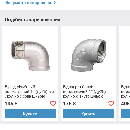
Всі умови повернення
Подібні товари компанії
Відвід різьбовий
Відвід різьбовий
Відв
нержавіючий 1" (Ду25) в-з
нержавіючий 1" (Ду25) ,
нерж
, коліно з зовнішньою
коліно с внутрішньою
колі
різьбою із нержавіючої
різьбою із нержавіючої
різь
195
176
495
₴
₴
сталі AISI304
сталі AISI304
стал
Купити
Купити