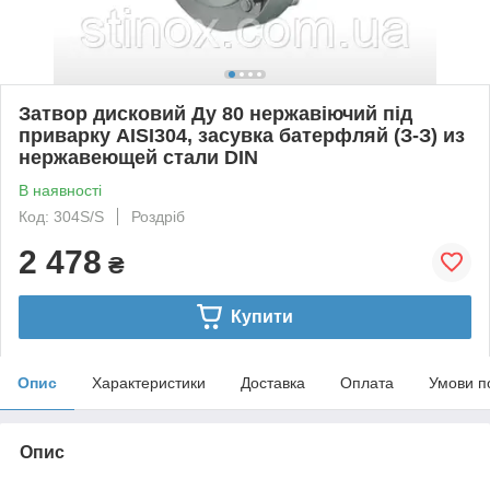
Затвор дисковий Ду 80 нержавіючий під
приварку AISI304, засувка батерфляй (З-З) из
нержавеющей стали DIN
В наявності
Код: 304S/S
Роздріб
2 478
₴
Купити
Опис
Характеристики
Доставка
Оплата
Умови п
Опис