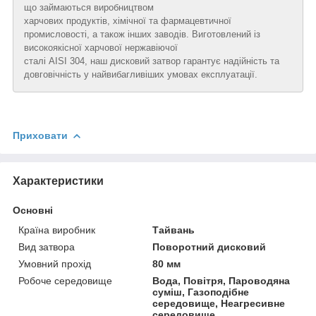
що займаються виробництвом
харчових продуктів, хімічної та фармацевтичної
промисловості, а також інших заводів. Виготовлений із
високоякісної харчової нержавіючої
сталі AISI 304, наш дисковий затвор гарантує надійність та
довговічність у найвибагливіших умовах експлуатації.
Приховати
Характеристики
Основні
Країна виробник
Тайвань
Вид затвора
Поворотний дисковий
Умовний прохід
80 мм
Робоче середовище
Вода, Повітря, Пароводяна
суміш, Газоподібне
середовище, Неагресивне
середовище,