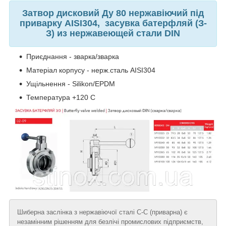
Затвор дисковий Ду 80 нержавіючий під
приварку AISI304, засувка батерфляй (З-
З) из нержавеющей стали DIN
Приєднання - зварка/зварка
Матеріал корпусу - нерж.сталь AISI304
Ущільнення - Silikon/EPDM
Температура +120 С
Шиберна заслінка з нержавіючої сталі С-С (приварна) є
незамінним рішенням для безлічі промислових підприємств,