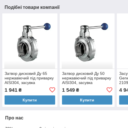
Подібні товари компанії
Затвор дисковий Ду 65
Затвор дисковий Ду 50
Засу
нержавіючий під приварку
нержавіючий під приварку
Gene
AISI304, засувка
AISI304, засувка
2109
батерфляй (З-З) из
батерфляй (З-З) из
пово
1 941
1 549
4 9
₴
₴
нержавеющей стали DIN
нержавеющей стали DIN
нерж
Купити
Купити
Про нас