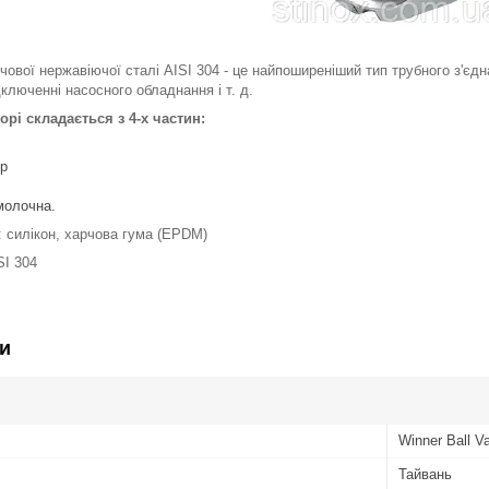
ової нержавіючої сталі AISI 304 - це найпоширеніший тип трубного з'єд
ключенні насосного обладнання і т. д.
рі складається з 4-х частин:
ер
молочна.
 силікон, харчова гума (EPDM)
SI 304
и
Winner Ball V
Тайвань