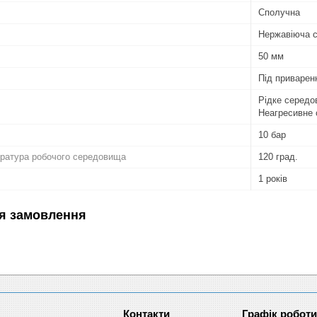
Сполучна
Нержавіюча 
50 мм
Під приварен
Рідке середо
Неагресивне
10 бар
ратура робочого середовища
120 град.
1 років
я замовлення
Графік роботи