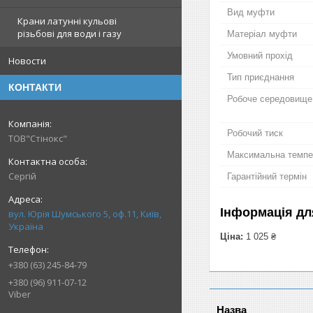
Вид муфти
Крани латунні кульові
різьбові для води і газу
Матеріал муфти
Умовний прохід
Новости
Тип приєднання
КОНТАКТИ
Робоче середовище
Робочий тиск
ТОВ"Стінокс"
Максимальна темпе
Сергій
Гарантійний термін
Інформація дл
вул. Юрія Шумського 5, оф.11, Київ,
Україна
Ціна:
1 025 ₴
+380 (63) 245-84-79
+380 (96) 911-07-12
Viber