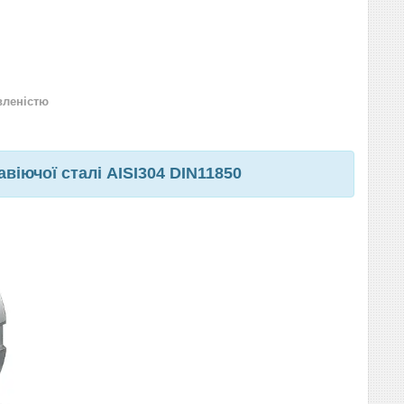
вленістю
віючої сталі AISI304 DIN11850