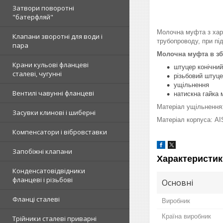
Затвори поворотні
"батерфляй"
Молочна муфта з харч
Клапани зворотні для води і
трубопроводу, при під
пара
Молочна муфта в збо
Крани кульові фланцеві
штуцер конічний
сталеві, чугунні
різьбовий штуц
ущільнення
Вентилі чавунні фланцеві
натискна гайка 
Матеріал ущільнення:
Засувки клинові і шиберні
Матеріал корпуса: AI
Компенсатори і вібровставки
Запобіжні клапани
Характеристик
Конденсатовідвідники
фланцеві і різьбові
Основні
Фланці сталеві
Виробник
Країна виробник
Трійники сталеві приварні