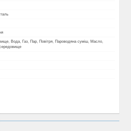
сталь
ня
вище, Вода, Газ, Пар, Повітря, Пароводяна суміш, Масло,
 середовище