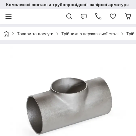
Комплексні поставки трубопровідної і запірної арматури
Товари та послуги
Трійники з нержавіючої сталі
Трій