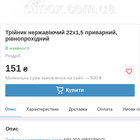
Трійник нержавіючий 22х1,5 приварний,
рівнопрохідний
В наявності
Роздріб
151
₴
Мінімальна сума замовлення на сайті — 500 ₴
Купити
Опис
Характеристики
Доставка
Оплата
Умови п
Опис
Трійник з нержавіючої сталі
AISI 304 (08Х18Н10)