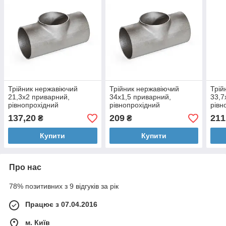
Трійник нержавіючий
Трійник нержавіючий
Трій
21,3х2 приварний,
34х1,5 приварний,
33,7
рівнопрохідний
рівнопрохідний
рівн
137,20
209
211
₴
₴
Купити
Купити
Про нас
78% позитивних з 9 відгуків за рік
Працює з 07.04.2016
м. Київ