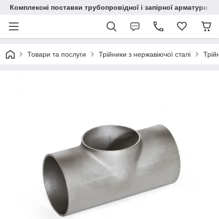
Комплексні поставки трубопровідної і запірної арматури
Товари та послуги
Трійники з нержавіючої сталі
Трій