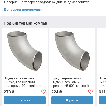
Повернення товару впродовж 14 днів за домовленістю
Всі умови повернення
Подібні товари компанії
Відвід нержавіючий
Відвід нержавіючий
Відв
33,7х2,0 безшовний
26,9х2,0безшовний
57,0
приварний 90°, коліно із
приварний 90°, коліно із
прив
нержавіючої сталі AISI304
нержавіючої сталі AISI304
нерж
273
224
611
₴
₴
Купити
Купити