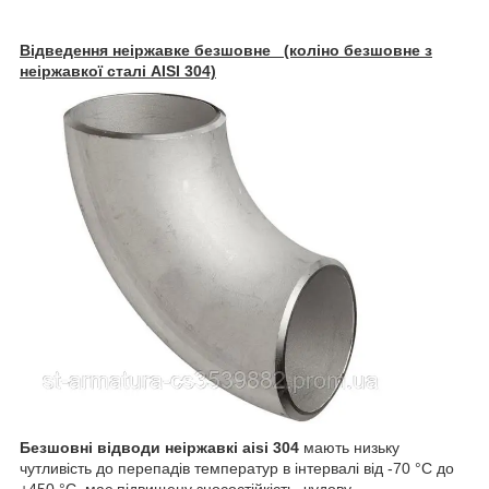
Відведення неіржавке безшовне (коліно безшовне з
неіржавкої сталі AISI 304)
Безшовні відводи неіржавкі aisi 304
мають низьку
чутливість до перепадів температур в інтервалі від -70 °C до
+450 °C, має підвищену зносостійкість, чудову