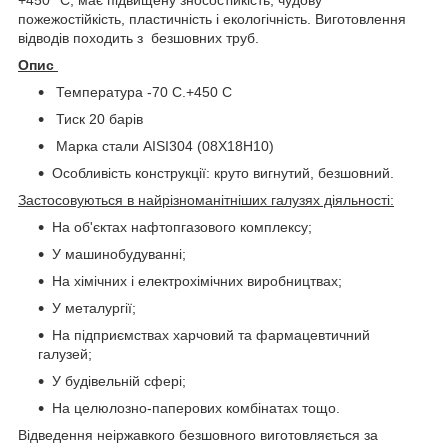
пожежостійкість, пластичність і екологічність. Виготовлення
відводів походить з безшовних труб.
Опис
Температура -70 С.+450 С
Тиск 20 барів
Марка стали AISI304 (08Х18Н10)
Особливість конструкції: круто вигнутий, безшовний.
Застосовуються в найрізноманітніших галузях діяльності:
На об'єктах нафтопгазового комплексу;
У машинобудуванні;
На хімічних і електрохімічних виробництвах;
У металургії;
На підприємствах харчовий та фармацевтичний
галузей;
У будівельній сфері;
На целюлозно-паперових комбінатах тощо.
Відведення неіржавкого безшовного виготовляється за