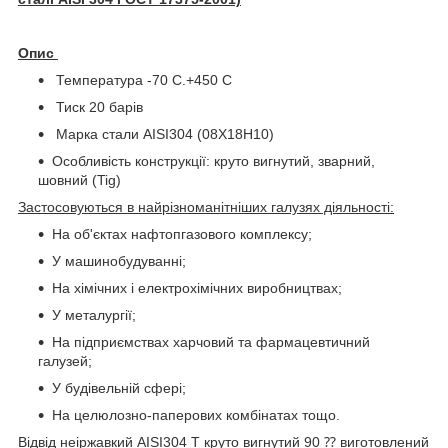
Опис
Температура -70 С.+450 С
Тиск 20 барів
Марка стали AISI304 (08Х18Н10)
Особливість конструкції: круто вигнутий, зварний,
шовний (Tig)
Застосовуються в найрізноманітніших галузях діяльності:
На об'єктах нафтопгазового комплексу;
У машинобудуванні;
На хімічних і електрохімічних виробництвах;
У металургії;
На підприємствах харчовий та фармацевтичний
галузей;
У будівельній сфері;
На целюлозно-паперових комбінатах тощо.
Відвід неіржавкий AISI304 Т круто вигнутий 90 ⁇ виготовлений