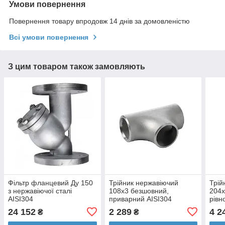
Умови повернення
Повернення товару впродовж 14 днів за домовленістю
Всі умови повернення
З цим товаром також замовляють
Фільтр фланцевий Ду 150
Трійник нержавіючий
Трій
з нержавіючої сталі
108х3 безшовний,
204х
AISI304
приварний AISI304
рівн
24 152
2 289
4 2
₴
₴