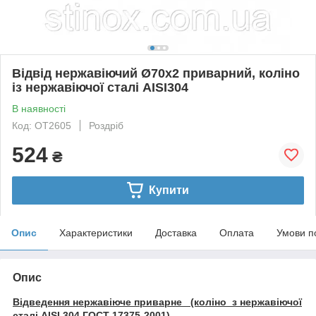
Відвід нержавіючий Ø70х2 приварний, коліно
із нержавіючої сталі AISI304
В наявності
Код: OT2605
Роздріб
524
₴
Купити
Опис
Характеристики
Доставка
Оплата
Умови п
Опис
Відведення нержавіюче приварне (коліно з нержавіючої
сталі AISI 304 ГОСТ 17375-2001)