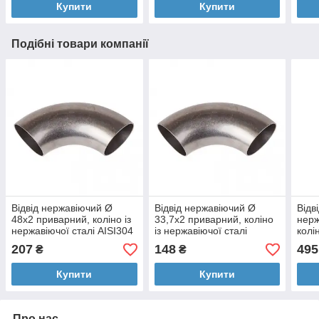
Купити
Купити
Подібні товари компанії
Відвід нержавіючий Ø
Відвід нержавіючий Ø
Відв
48х2 приварний, коліно із
33,7х2 приварний, коліно
нерж
нержавіючої сталі AISI304
із нержавіючої сталі
колі
AISI304
різь
207
148
495
₴
₴
стал
Купити
Купити
Про нас