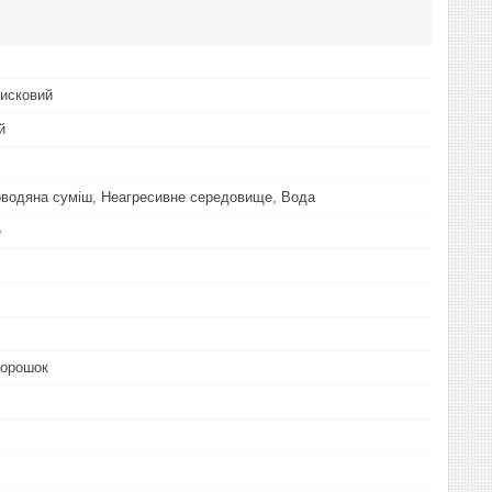
исковий
й
оводяна суміш, Неагресивне середовище, Вода
е
порошок