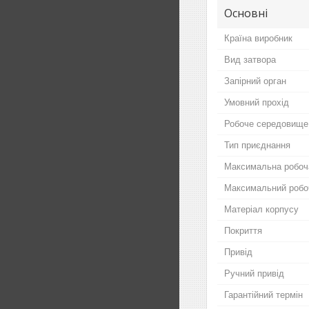
Основні
Країна виробник
Вид затвора
Запірний орган
Умовний прохід
Робоче середовище
Тип приєднання
Максимальна робоч
Максимальний робо
Матеріал корпусу
Покриття
Привід
Ручний привід
Гарантійний термін