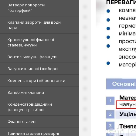
Затвори поворотні
"батерфляй"
Клапани зворотні для води і
пара
Крани кульові фланцеві
сталеві, чугунні
Вентилі чавунні фланцеві
Засувки клинові і шиберні
Компенсатори і вібровставки
Запобіжні клапани
Конденсатовідвідники
фланцеві і різьбові
Фланці сталеві
Трійники сталеві приварні