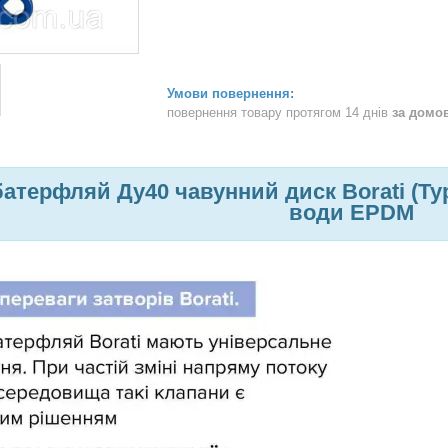
повернення товару протягом 14 днів
за домо
атерфляй Ду40 чавунний диск Borati (Ту
води EPDM