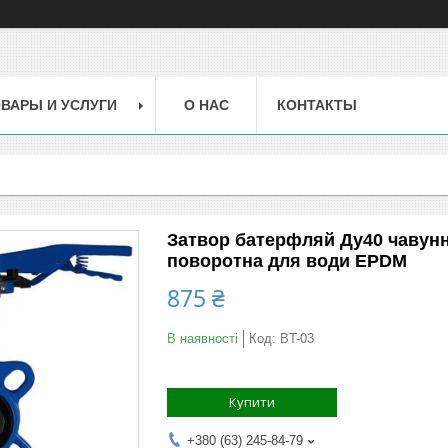
ВАРЫ И УСЛУГИ
О НАС
КОНТАКТЫ
Затвор батерфляй Ду40 чавунни
поворотна для води EPDM
875 ₴
В наявності
Код:
BT-03
Купити
+380 (63) 245-84-79