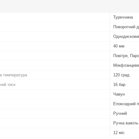
Туреччина
Поворотний д
Однодискови
40 мм
Повітря, Пар
Міжфланцев
а температура
120 град.
чий тиск
16 бар
Чавун
Епоксидний 
Ручний
Ручка важіль
12 міс