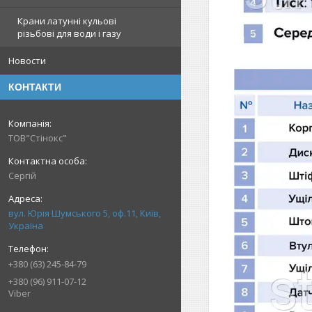
Крани латунні кульові
різьбові для води і газу
Новости
КОНТАКТИ
ТОВ"Стінокс"
Сергій
вул. Юрія Шумського 5, оф.11, Київ,
Україна
+380 (63) 245-84-79
+380 (96) 911-07-12
Viber