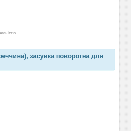
вленістю
реччина), засувка поворотна для