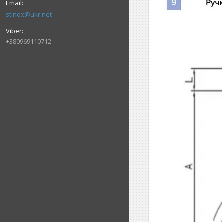
stinox@ukr.net
+380969110712