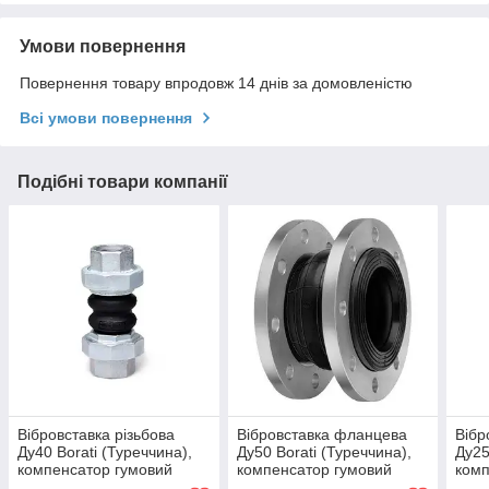
Умови повернення
Повернення товару впродовж 14 днів за домовленістю
Всі умови повернення
Подібні товари компанії
Вібровставка різьбова
Вібровставка фланцева
Вібр
Ду40 Borati (Туреччина),
Ду50 Borati (Туреччина),
Ду25
компенсатор гумовий
компенсатор гумовий
комп
муфтовий EPDM
EPDM і сталеві фланці
муф