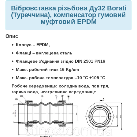
Вібровставка різьбова Ду32 Borati
(Туреччина), компенсатор гумовий
муфтовий EPDM
Опис
Корпус – EPDM,
Фланці – вуглецева сталь
Фланцеве з'єднання згідно DIN 2501 PN16
Макс. рабочий тиск 16 Kg/cm
Макс. рабоча температура –10 °С +105 °С
Робоче середовище: холодна вода, повітря,
гаряча вода, неагресивне середовище.