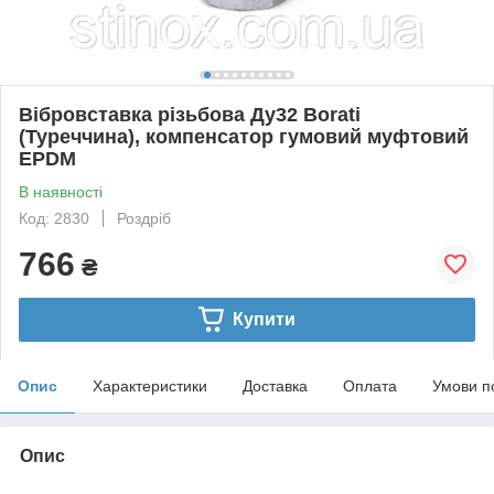
Вібровставка різьбова Ду32 Borati
(Туреччина), компенсатор гумовий муфтовий
EPDM
В наявності
Код: 2830
Роздріб
766
₴
Купити
Опис
Характеристики
Доставка
Оплата
Умови п
Опис