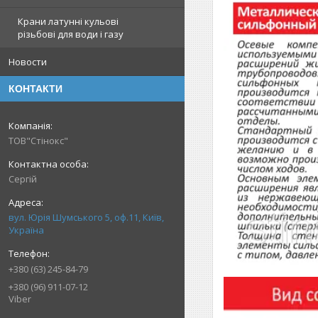
Крани латунні кульові
різьбові для води і газу
Новости
КОНТАКТИ
ТОВ"Стінокс"
Сергій
вул. Юрія Шумського 5, оф.11, Київ,
Україна
+380 (63) 245-84-79
+380 (96) 911-07-12
Viber