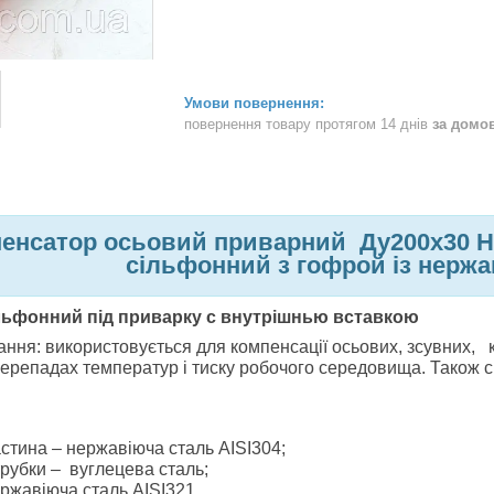
повернення товару протягом 14 днів
за домо
енсатор осьовий приварний Ду200х30 He
сільфонний з гофрой із нержав
льфонний під приварку c внутрішнью вставкою
ання: використовується для компенсації осьових, зсувних,
ерепадах температур і тиску робочого середовища. Також 
.
стина – нержавіюча сталь AISI304;
рубки – вуглецева сталь;
ржавіюча сталь AISI321.