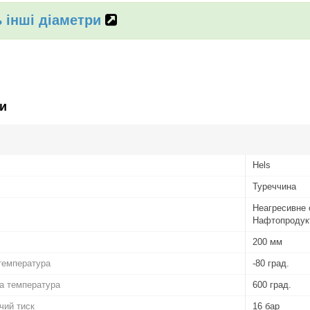
 інші діаметри
и
Hels
Туреччина
Неагресивне 
Нафтопродук
200 мм
температура
-80 град.
а температура
600 град.
чий тиск
16 бар