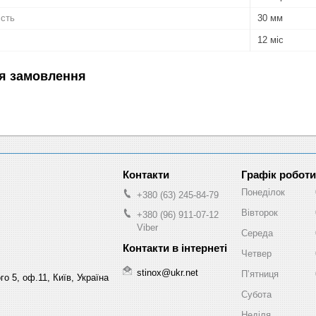
ість
30 мм
12 міс
я замовлення
Графік роботи
Понеділок
+380 (63) 245-84-79
Вівторок
+380 (96) 911-07-12
Viber
Середа
Четвер
stinox@ukr.net
Пʼятниця
о 5, оф.11, Київ, Україна
Субота
Неділя