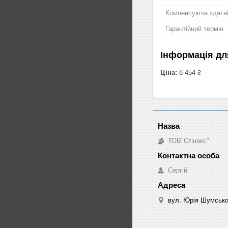
Компенсуюча здатн
Гарантійний термін
Інформація дл
Ціна:
8 454 ₴
ТОВ"Стінокс"
Сергій
вул. Юрія Шумськог