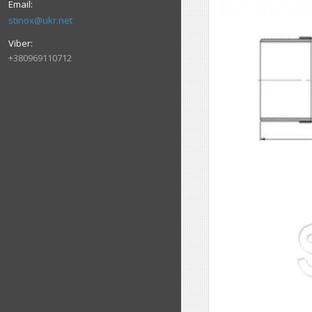
stinox@ukr.net
+380969110712