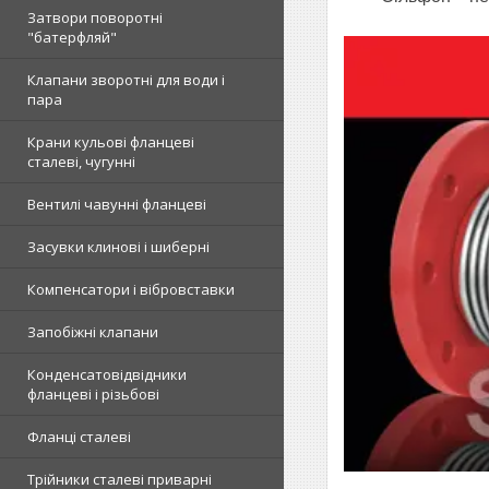
Затвори поворотні
"батерфляй"
Клапани зворотні для води і
пара
Крани кульові фланцеві
сталеві, чугунні
Вентилі чавунні фланцеві
Засувки клинові і шиберні
Компенсатори і вібровставки
Запобіжні клапани
Конденсатовідвідники
фланцеві і різьбові
Фланці сталеві
Трійники сталеві приварні