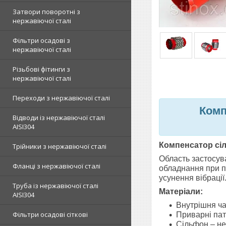
Затвори поворотні з
нержавіючої сталі
Фільтри осадові з
нержавіючої сталі
Різьбові фітинги з
нержавіючої сталі
Переходи з нержавіючої сталі
Комп
Відводи із нержавіючої сталі
AISI304
Компенсатор
сі
Трійники з нержавіючої сталі
Область застосув
Фланці з нержавіючої сталі
обладнання при п
усунення вібрації
Труба із нержавіючої сталі
Матеріали:
AISI304
Внутрішня ча
Фільтри осадові сіткові
Приварні пат
Сільфон – не