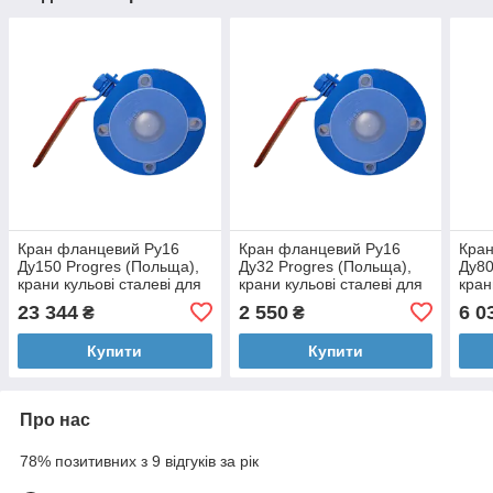
Кран фланцевий Ру16
Кран фланцевий Ру16
Кра
Ду150 Progres (Польща),
Ду32 Progres (Польща),
Ду80
крани кульові сталеві для
крани кульові сталеві для
кран
води, нафтопродуктів,
води, нафтопродуктів,
води
23 344
2 550
6 0
₴
₴
пара
пара
пар
Купити
Купити
Про нас
78% позитивних з 9 відгуків за рік