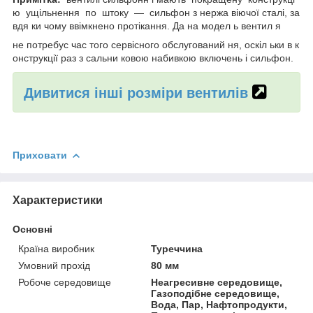
ю ущільнення по штоку —
сильфон з нержа віючої сталі, за
вдя ки чому ввімкнено протікання. Да на модел ь вентил я
не потребус час того сервісного обслугований ня, оскіл ьки в к
онструкції раз з сальни ковою
набивкою включень i сильфон.
Дивитися інші розміри вентилів
Приховати
Характеристики
Основні
Країна виробник
Туреччина
Умовний прохід
80 мм
Робоче середовище
Неагресивне середовище,
Газоподібне середовище,
Вода, Пар, Нафтопродукти,