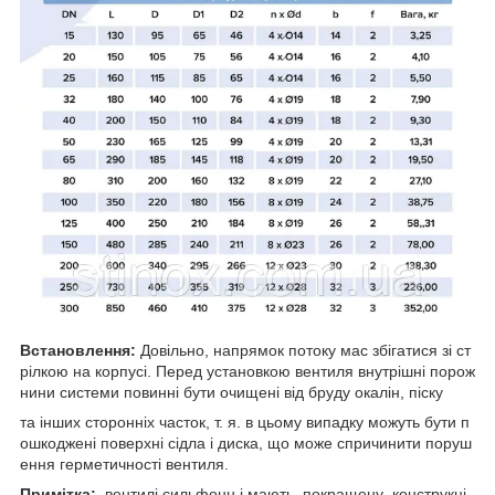
Встановлення:
Довільно, напрямок потоку мас збігатися зі ст
рілкою на корпусі. Перед
установкою вентиля внутрішні порож
нини системи повинні бути очищені від бруду окалін, піску
та інших сторонніх часток, т. я. в цьому випадку можуть бути п
ошкоджені поверхні сідла i диска,
що може спричинити поруш
ення герметичності вентиля.
Примітка:
вентилі сильфонн i мають покращену конструкці