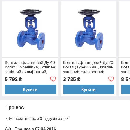
Вентиль фланцевий Ду 40
Вентиль фланцевий Ду 20
Вент
Borati (Туреччина), клапан
Borati (Туреччина), клапан
Bora
запірний сильфонний,
запірний сильфонний,
запі
паровий Ру16 з чавуну
паровий Ру16 з чавуну
паро
5 792
3 725
8 5
₴
₴
Купити
Купити
Про нас
78% позитивних з 9 відгуків за рік
Працює з 07.04.2016