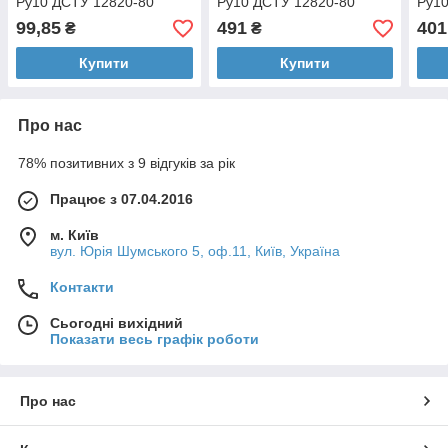
Ру10 ДСТУ 12820-80
Ру10 ДСТУ 12820-80
Ру10
99,85
491
401
₴
₴
Купити
Купити
Про нас
78% позитивних з 9 відгуків за рік
Працює з 07.04.2016
м. Київ
вул. Юрія Шумського 5, оф.11, Київ, Україна
Контакти
Сьогодні вихідний
Показати весь графік роботи
Про нас