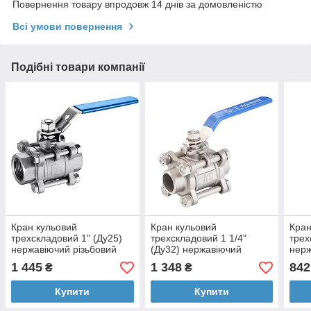
Повернення товару впродовж 14 днів за домовленістю
Всі умови повернення
Подібні товари компанії
Кран кульовий
Кран кульовий
Кран
трехскладовий 1" (Ду25)
трехскладовий 1 1/4"
трех
нержавіючий різьбовий
(Ду32) нержавіючий
нерж
Ру63, кран розбірний із
приварний Ру63, кран
Ру63
1 445
1 348
842
₴
₴
нержавіючої сталі AISI304
розбірний із нержавіючої
нерж
сталі AISI304
Купити
Купити