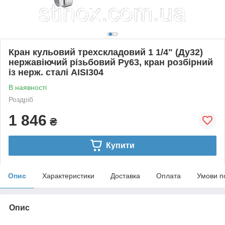
Кран кульовий трехскладовий 1 1/4" (Ду32)
нержавіючий різьбовий Ру63, кран розбірний
із нерж. сталі AISI304
В наявності
Роздріб
1 846
₴
Купити
Опис
Характеристики
Доставка
Оплата
Умови п
Опис