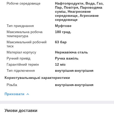
Робоче середовище
Нафтопродукти, Вода, Газ,
Пар, Повітря, Пароводяна
суміш, Неагресивне
середовище, Агресивне
середовище
Тип приєднання
Муфтове
Максимальна робоча
180 град.
температура
Максимальний робочий
63 бар
тиск
Матеріал корпусу
Нержавіюча сталь
Ручний привід
Ручка важіль
Гарантійний термін
12 міс
Тип підключення
внутрішня-внутрішня
Користувальницькі характеристики
Різьба
внутрішня-внутрішня
Приховати
Умови доставки