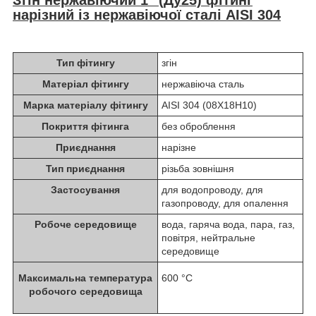
нарізний із нержавіючої сталі AISI 304
Тип фітингу
згін
Матеріал фітингу
нержавіюча сталь
Марка матеріалу фітингу
AISI 304 (08Х18Н10)
Покриття фітинга
без оброблення
Приєднання
нарізне
Тип приєднання
різьба зовнішня
Застосування
для водопроводу, для
газопроводу, для опалення
Робоче середовище
вода, гаряча вода, пара, газ,
повітря, нейтральне
середовище
Максимальна температура
600 °C
робочого середовища