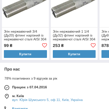
Згін нержавіючий 3/4
Згін нержавіючий 1 1/4
Згін
(Ду20) фітинг нарізний із
(Ду32) фітинг нарізний із
(Ду6
нержавіючої сталі AISI 304
нержавіючої сталі AISI 304
нерж
99
253
878
₴
₴
Купити
Купити
Про нас
78% позитивних з 9 відгуків за рік
Працює з 07.04.2016
м. Київ
вул. Юрія Шумського 5, оф.11, Київ, Україна
Контакти