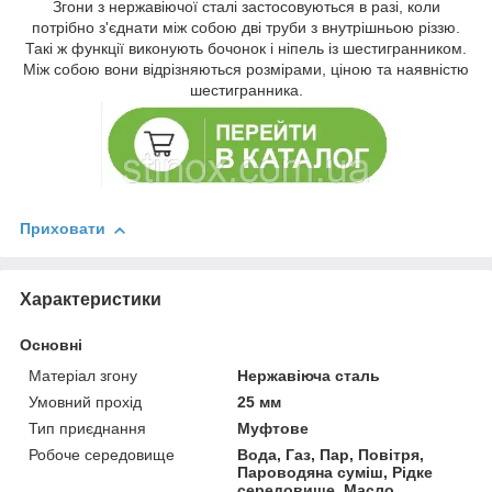
Згони з нержавіючої сталі застосовуються в разі, коли
потрібно з'єднати між собою дві труби з внутрішньою різзю.
Такі ж функції виконують бочонок і ніпель із шестигранником.
Між собою вони відрізняються розмірами, ціною та наявністю
шестигранника.
Приховати
Характеристики
Основні
Матеріал згону
Нержавіюча сталь
Умовний прохід
25 мм
Тип приєднання
Муфтове
Робоче середовище
Вода, Газ, Пар, Повітря,
Пароводяна суміш, Рідке
середовище, Масло,