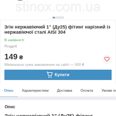
Згін нержавіючий 1" (Ду25) фітинг нарізний із
нержавіючої сталі AISI 304
В наявності
Роздріб
149
₴
Мінімальна сума замовлення на сайті — 500 ₴
Купити
Опис
Характеристики
Доставка
Оплата
Умови п
Опис
Згін нержавіючий 1" (Ду25) фітинг